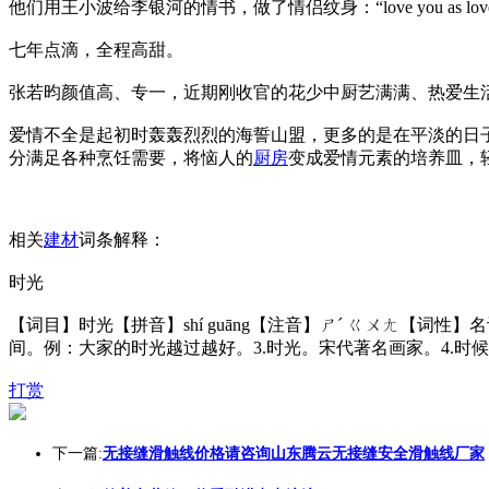
他们用王小波给李银河的情书，做了情侣纹身：“love you as love li
七年点滴，全程高甜。
张若昀颜值高、专一，近期刚收官的花少中厨艺满满、热爱生
爱情不全是起初时轰轰烈烈的海誓山盟，更多的是在平淡的日
分满足各种烹饪需要，将恼人的
厨房
变成爱情元素的培养皿，
相关
建材
词条解释：
时光
【词目】时光【拼音】shí guāng【注音】ㄕˊ ㄍㄨㄤ【词性
间。例：大家的时光越过越好。3.时光。宋代著名画家。4.时
打赏
下一篇:
无接缝滑触线价格请咨询山东腾云无接缝安全滑触线厂家