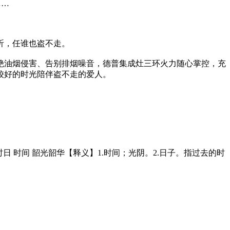
……
昕，任谁也盗不走。
绝油烟侵害、告别排烟噪音，德普集成灶三环火力随心掌控，充
较好的时光陪伴盗不走的爱人。
 时日 时间 韶光韶华【释义】1.时间；光阴。2.日子。指过去的时