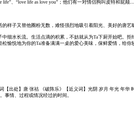
fe”、“love life as love you”；他们有一对情侣狗叫皮特和屁颠
活的样子又替他圈粉无数，难怪强烈地吸引着阳光、美好的唐艺
子中细水长流。生活点滴的积累，不妨就从为Ta下厨开始吧。拒
轻松愉悦地为你的Ta准备满满一桌的爱心美味，保鲜爱情，给你
】名词【出处】唐 张祜 《破阵乐》【近义词】光阴 岁月 年光 年华
候。事情、过程或情况经过的时间。