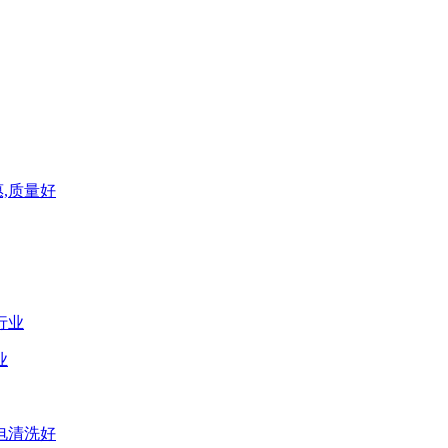
,质量好
业