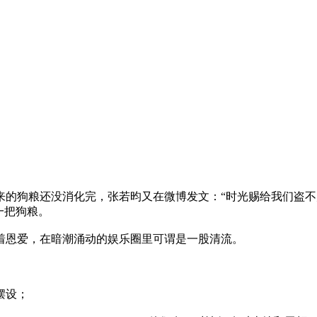
来的狗粮还没消化完，张若昀又在微博发文：“时光赐给我们盗不
一把狗粮。
着恩爱，在暗潮涌动的娱乐圈里可谓是一股清流。
摆设；