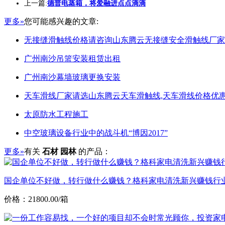
上一篇:
德普电蒸箱，将爱融进点点滴滴
更多»
您可能感兴趣的文章:
无接缝滑触线价格请咨询山东腾云无接缝安全滑触线厂家
广州南沙吊篮安装租赁出租
广州南沙幕墙玻璃更换安装
天车滑线厂家请选山东腾云天车滑触线,天车滑线价格优惠
太原防水工程施工
中空玻璃设备行业中的战斗机“博因2017”
更多»
有关
石材 园林
的产品：
国企单位不好做，转行做什么赚钱？格科家电清洗新兴赚钱行
价格：21800.00/箱