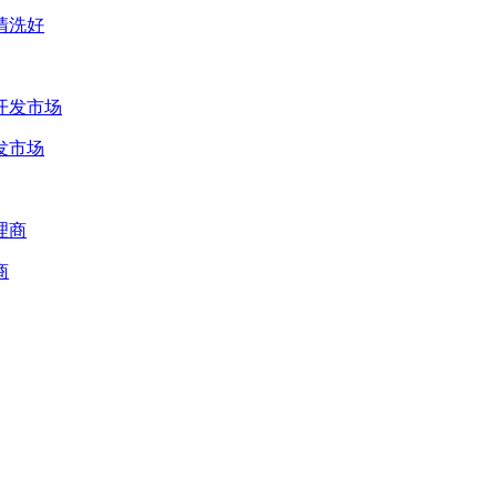
清洗好
发市场
商