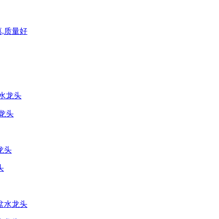
,质量好
龙头
头