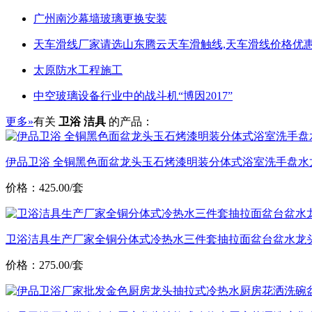
广州南沙幕墙玻璃更换安装
天车滑线厂家请选山东腾云天车滑触线,天车滑线价格优惠
太原防水工程施工
中空玻璃设备行业中的战斗机“博因2017”
更多»
有关
卫浴 洁具
的产品：
伊品卫浴 全铜黑色面盆龙头玉石烤漆明装分体式浴室洗手盘水
价格：425.00/套
卫浴洁具生产厂家全铜分体式冷热水三件套抽拉面盆台盆水龙
价格：275.00/套