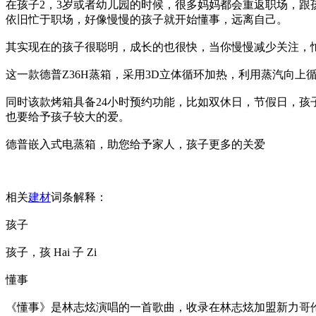
在孩子2，3岁或者幼儿园的时候，很多妈妈都会重返职场，
依旧忙于职场，好像慢慢的孩子就开始懂事，远离自己。
其实现在的孩子很聪明，成长的也很快，当你慢慢减少关注，
这一款德普Z36H蒸箱，采用3D立体循环加热，利用蒸汽向
同时该款烤箱具备24小时预约功能，比如双休日，节假日，
也要给予孩子较大的爱。
德普嵌入式电蒸箱，助您给予家人，孩子更多的关爱
相关
建材
词条解释：
孩子
孩子，孩 Hai 子 Zi
懂事
《懂事》是林志炫演唱的一首歌曲，收录在林志炫加盟新力哥伦