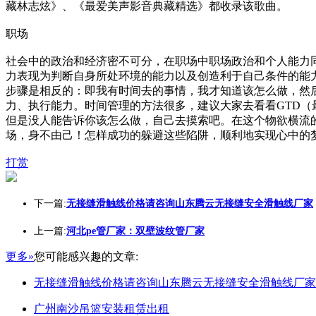
藏林志炫》、《最爱美声影音典藏精选》都收录该歌曲。
职场
社会中的政治和经济密不可分，在职场中职场政治和个人能力
力表现为判断自身所处环境的能力以及创造利于自己条件的能
步骤是相反的：即我有时间去的事情，我才知道该怎么做，然
力、执行能力。时间管理的方法很多，建议大家去看看GTD（
但是没人能告诉你该怎么做，自己去摸索吧。在这个物欲横流
场，身不由己！怎样成功的躲避这些陷阱，顺利地实现心中的
打赏
下一篇:
无接缝滑触线价格请咨询山东腾云无接缝安全滑触线厂家
上一篇:
河北pe管厂家：双壁波纹管厂家
更多»
您可能感兴趣的文章:
无接缝滑触线价格请咨询山东腾云无接缝安全滑触线厂家
广州南沙吊篮安装租赁出租