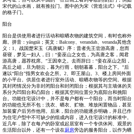
宋代的山水画，就有推拉门。图中的为宋《营造法式》中记载
的格子门。
阳台
阳台是供使用者进行活动和晾晒衣物的建筑空间，有时也称外
廊。拼音：yángtái；英文：Balcony、verandah、veranda其他含
义：1、战国楚宋玉《高唐赋》序：昔者先王尝游高唐，怠而
昼寝，梦见一妇人，曰：“妾巫山之女也，为高唐之客，闻君
游高唐，愿荐枕席。”王因幸之。去而辞曰：“妾在巫山之阳，
高丘之岨，旦为朝云，暮为行雨，朝朝暮暮，阳台之下。”后
遂以“阳台”指男女欢会之所。2、即王屋山。3、楼上房间外面
的小平台。供居住者进行室外活动、晾晒衣物等的空间。根据
其封闭情况分为非封闭阳台和封闭阳台；根据其与主墙体的关
系分为凹阳台和凸阳台；根据其空间位置分为底阳台和挑阳
台。功能住宅设计中，并不是每户都有一个阳台，而当时阳台
的功能也无所不包：洗衣、晒衣、贮物、堆放闲置物品，甚至
加装窗户后另作他用。后来，阳台的功能逐步明确，并且已作
为住宅户型中不可缺少的组成内容，进入住宅设计的标准中。
近几年，除了在每户的卧室或起居室有一个专供休闲、观景的
生活阳台以外，还有一个设在
厨房
旁边的服务阳台，以作为晒