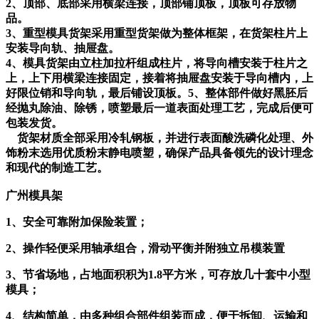
2、顶部、底部采用横梁连接，顶部铺顶板，顶板可存放物
品。
3、重型模具货架采用重型货架做为整体框架，在货架柱片上
安装导向轨、抽屉盘。
4、模具货架由立柱加拉杆组成柱片，将导向槽安装于柱片之
上，上下用横梁连接固定，接着将抽屉盘安装于导向槽内，上
好限位销和导向轨，最后铺设顶板。5、整体部件做好黑胚后
经抛丸除油、除锈，喷塑最后一道表面处理工艺，完成后便可
包装发货。
货架材质全部采用冷轧钢板，并进行表面酸洗磷化处理、外
饰粉末选用优质粉末静电喷塑，确保产品具备领先的设计理念
和现代的制造工艺。
广州模具架
1、安全可靠附加保险装置；
2、操作轻便采用轴承组合，滑动平衡并附独立吊模装置
3、节省场地，占地面积积为1.8平方米，可存放几十套中小型
模具；
4、结构简单，由多种组合部件组装而成，便于拆卸、运输和