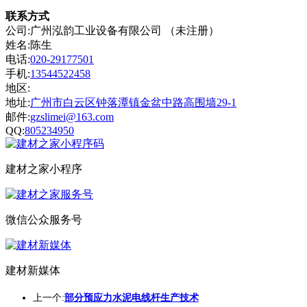
联系方式
公司:广州泓韵工业设备有限公司 （未注册）
姓名:陈生
电话:
020-29177501
手机:
13544522458
地区:
地址:
广州市白云区钟落潭镇金盆中路高围墙29-1
邮件:
gzslimei@163.com
QQ:
805234950
建材之家小程序
微信公众服务号
建材新媒体
上一个:
部分预应力水泥电线杆生产技术