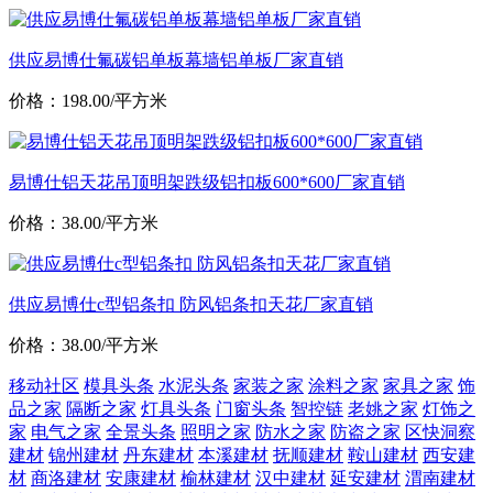
供应易博仕氟碳铝单板幕墙铝单板厂家直销
价格：198.00/平方米
易博仕铝天花吊顶明架跌级铝扣板600*600厂家直销
价格：38.00/平方米
供应易博仕c型铝条扣 防风铝条扣天花厂家直销
价格：38.00/平方米
移动社区
模具头条
水泥头条
家装之家
涂料之家
家具之家
饰
品之家
隔断之家
灯具头条
门窗头条
智控链
老姚之家
灯饰之
家
电气之家
全景头条
照明之家
防水之家
防盗之家
区快洞察
建材
锦州建材
丹东建材
本溪建材
抚顺建材
鞍山建材
西安建
材
商洛建材
安康建材
榆林建材
汉中建材
延安建材
渭南建材