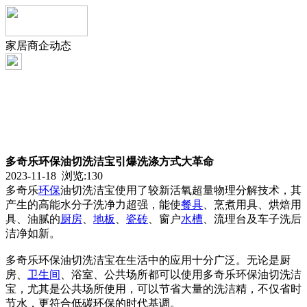
家居商企动态
多奇乐环保油切洗洁宝引爆洗涤方式大革命
2023-11-18 浏览:
130
多奇乐
环保
油切洗洁宝使用了较新活氧超量物理分解技术，其
产生的高能水分子洗净力超强，能使
餐具
、烹煮用具、烘焙用
具、油腻的
厨房
、
地板
、
瓷砖
、窗户
水槽
、流理台及车子洗后
洁净如新。
多奇乐环保油切洗洁宝在生活中的应用十分广泛。无论是厨
房、
卫生间
、浴室、公共场所都可以使用多奇乐环保油切洗洁
宝，尤其是公共场所使用，可以节省大量的洗洁精，不仅省时
节水，更符合低碳环保的时代基调。