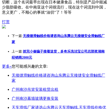
切断，这个名词最早出现在日本健康食品，特别是产品中能减
少脂肪吸收。在中南亚这个词很流行，现在这个词流到中国，
意义更广，不顺心的事就“油切”了！等等
打赏
下一篇:
无接缝滑触线价格请咨询山东腾云无接缝安全滑触线厂
家
上一篇:
抓完小偷骗子接着送货，多奇乐洗洁宝公司总部奖湖南
经销商2000元
更多»
您可能感兴趣的文章:
无接缝滑触线价格请咨询山东腾云无接缝安全滑触线厂
家
广州南沙吊篮安装租赁出租
广州南沙幕墙玻璃更换安装
天车滑线厂家请选山东腾云天车滑触线,天车滑线价格优