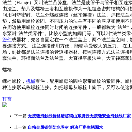
法兰（Flange）又叫法兰凸缘盘。法兰是使管子与管子相
由法兰、垫片及螺栓三者相互连接作为一组组合密封结构的可
间用衬垫密封。法兰分螺纹连接（丝扣连接）法兰、焊接法兰
垫，然后用螺栓紧固。不同压力的法兰有不同的厚度和使用不
在周边使用螺栓连接同时封闭的连接零件，一般都称为“法兰”
水泵叫“法兰类零件”。比较小型的如阀门等，可以叫“法兰类零
管件
或器材，先各自固定在一个法兰盘上，两个法兰盘之间，
要连接方式。 法兰连接使用方便，能够承受较大的压力。 在
场，到处都是法兰连接的管道和器材。按照连接方式法兰连接
套法兰、环槽面法兰及法兰盖、大直径平板法兰、大直径高颈
螺栓
螺栓螺栓，
机械
零件，配用螺母的圆柱形带螺纹的紧固件。螺
种连接形式称螺栓连接。如把螺母从螺栓上旋下，又可以使这
打赏
下一篇:
无接缝滑触线价格请咨询山东腾云无接缝安全滑触线厂家
上一篇:
自粘金属铝箔防水卷材 解决厂房生锈漏水