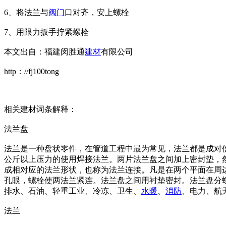
6、将法兰与
阀门
口对齐，安上螺栓
7、用限力扳手拧紧螺栓
本文出自：福建闵胜通
建材
有限公司
http：//fj100tong
相关建材词条解释：
法兰盘
法兰是一种盘状零件，在管道工程中最为常见，法兰都是成对
公斤以上压力的使用焊接法兰。两片法兰盘之间加上密封垫，
成相对应的法兰形状，也称为法兰连接。凡是在两个平面在周边
孔眼，螺栓使两法兰紧连。法兰盘之间用衬垫密封。法兰盘分
排水、石油、轻重工业、冷冻、卫生、
水暖
、
消防
、电力、航
法兰