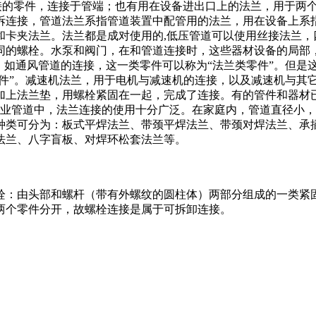
互连接的零件，连接于管端；也有用在设备进出口上的法兰，用于
拆连接，管道法兰系指管道装置中配管用的法兰，用在设备上系
和卡夹法兰。法兰都是成对使用的,低压管道可以使用丝接法兰，
同的螺栓。水泵和阀门，在和管道连接时，这些器材设备的局部
，如通风管道的连接，这一类零件可以称为“法兰类零件”。但是
件”。减速机法兰，用于电机与减速机的连接，以及减速机与其它设备
加上法兰垫，用螺栓紧固在一起，完成了连接。有的管件和器材
工业管道中，法兰连接的使用十分广泛。在家庭内，管道直径小
种类可分为：板式平焊法兰、带颈平焊法兰、带颈对焊法兰、承
法兰、八字盲板、对焊环松套法兰等。
栓：由头部和螺杆（带有外螺纹的圆柱体）两部分组成的一类紧
两个零件分开，故螺栓连接是属于可拆卸连接。