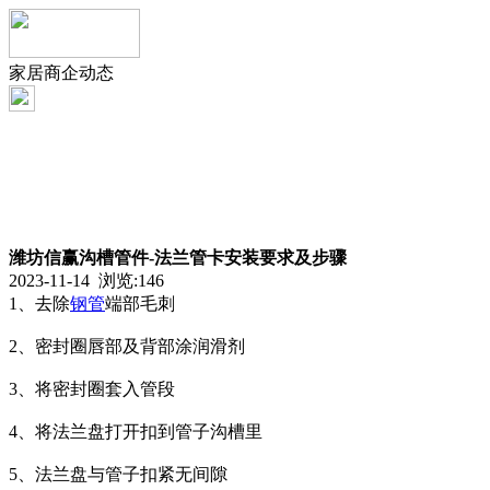
家居商企动态
潍坊信赢沟槽管件-法兰管卡安装要求及步骤
2023-11-14 浏览:
146
1、去除
钢管
端部毛刺
2、密封圈唇部及背部涂润滑剂
3、将密封圈套入管段
4、将法兰盘打开扣到管子沟槽里
5、法兰盘与管子扣紧无间隙