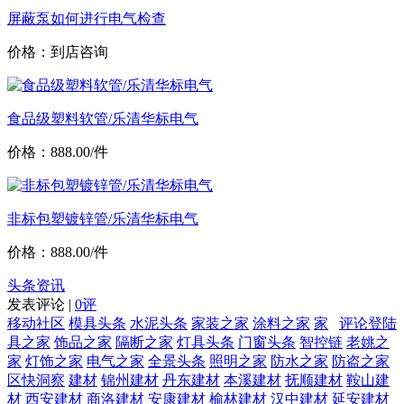
屏蔽泵如何进行电气检查
价格：到店咨询
食品级塑料软管/乐清华标电气
价格：888.00/件
非标包塑镀锌管/乐清华标电气
价格：888.00/件
头条资讯
发表评论 |
0评
移动社区
模具头条
水泥头条
家装之家
涂料之家
家
评论登陆
具之家
饰品之家
隔断之家
灯具头条
门窗头条
智控链
老姚之
家
灯饰之家
电气之家
全景头条
照明之家
防水之家
防盗之家
区快洞察
建材
锦州建材
丹东建材
本溪建材
抚顺建材
鞍山建
材
西安建材
商洛建材
安康建材
榆林建材
汉中建材
延安建材