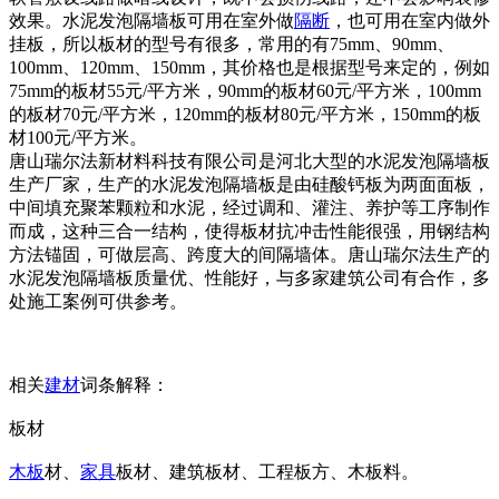
效果。水泥发泡隔墙板可用在室外做
隔断
，也可用在室内做外
挂板，所以板材的型号有很多，常用的有75mm、90mm、
100mm、120mm、150mm，其价格也是根据型号来定的，例如
75mm的板材55元/平方米，90mm的板材60元/平方米，100mm
的板材70元/平方米，120mm的板材80元/平方米，150mm的板
材100元/平方米。
唐山瑞尔法新材料科技有限公司是河北大型的水泥发泡隔墙板
生产厂家，生产的水泥发泡隔墙板是由硅酸钙板为两面面板，
中间填充聚苯颗粒和水泥，经过调和、灌注、养护等工序制作
而成，这种三合一结构，使得板材抗冲击性能很强，用钢结构
方法锚固，可做层高、跨度大的间隔墙体。唐山瑞尔法生产的
水泥发泡隔墙板质量优、性能好，与多家建筑公司有合作，多
处施工案例可供参考。
相关
建材
词条解释：
板材
木板
材、
家具
板材、建筑板材、工程板方、木板料。