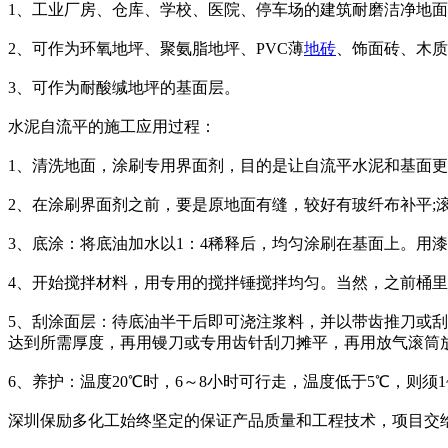
1、工业厂房、仓库、学校、医院、停车场的建筑耐磨洁净地
2、可作为环氧地坪、聚氨脂地坪、PVC薄
地砖
、饰面砖、木质
3、可作为耐酸缄地坪的基面层。
水泥自流平的施工应用过程：
1、清洗地面，涂刷专用界面剂，目的是让自流平水泥和基面
2、在涂刷界面剂之前，要是原地面有缝，较好有玻纤布补平;
3、底涂：将底油加水以1：4稀释后，均匀涂刷在基面上。用
4、开始搅拌材料，用专用的搅拌锤搅拌均匀。当然，之前桶
5、刮涂面层：待底油半干后即可浇注浆料，并以带齿推刀或
达到所需厚度，再用镘刀或专用齿针刮刀摊平，再用放气滚筒
6、养护：温度20℃时，6～8小时可行走，温度低于5℃，则
深圳保励多化工始终坚定的保证产品质量和工程技术，项目交