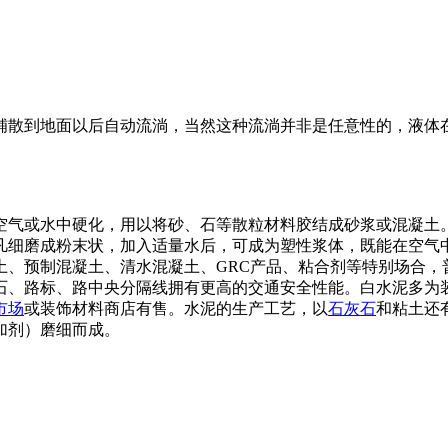
铺散到地面以后自动流淌，当然这种流淌并非是任意性的，液体
空气或水中硬化，用以将砂、石等散粒材料胶结成砂浆或混凝土
凡细磨成粉末状，加入适量水后，可成为塑性浆体，既能在空气
土、预制混凝土、清水混凝土、GRC产品、粘合剂等特别场合，
石、路标、路中央分隔线拥有更高的交通安全性能。白水泥多为
市场
或装饰材料商店有售。水泥的生产工艺，以
石灰石
和粘土还
加剂）磨细而成。