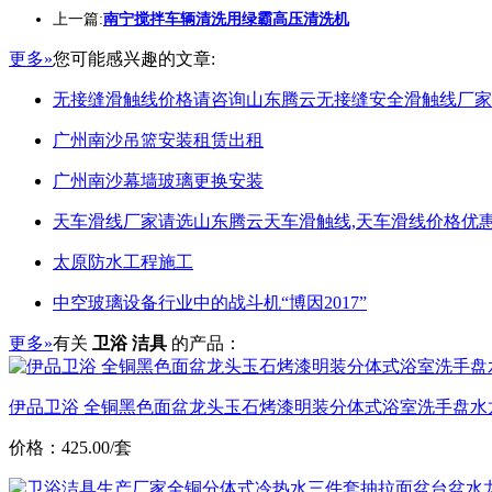
上一篇:
南宁搅拌车辆清洗用绿霸高压清洗机
更多»
您可能感兴趣的文章:
无接缝滑触线价格请咨询山东腾云无接缝安全滑触线厂家
广州南沙吊篮安装租赁出租
广州南沙幕墙玻璃更换安装
天车滑线厂家请选山东腾云天车滑触线,天车滑线价格优惠
太原防水工程施工
中空玻璃设备行业中的战斗机“博因2017”
更多»
有关
卫浴 洁具
的产品：
伊品卫浴 全铜黑色面盆龙头玉石烤漆明装分体式浴室洗手盘水
价格：425.00/套