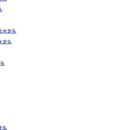
头
水龙头