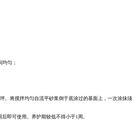
刷均匀；
地坪。将搅拌均匀自流平砂浆倒于底涂过的基面上，一次涂抹须
2周后即可使用。养护期较低不得小于1周。