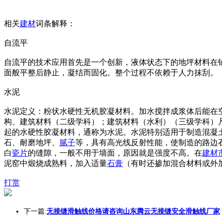
相关
建材
词条解释：
自流平
自流平的技术应用首先是一个创新，液体状态下的地坪材料在
面般平整后静止，凝结而固化。整个过程不依赖于人力抹刮。
水泥
水泥定义：粉状水硬性无机胶凝材料。加水搅拌成浆体后能在
构、建筑材料（二级学科）；建筑材料（水利）（三级学科）
起的水硬性胶凝材料，通称为水泥。水泥特别适用于制造混凝
石、耐磨地坪、
腻子
等，具有高光线反射性能，使制造的路边
白
瓷片
的缝隙，一般不用于墙面，原因就是强度不高。在
建材
泥窑中煅烧成熟料，加入适量
石膏
（有时还掺加混合材料或外
打赏
下一篇:
无接缝滑触线价格请咨询山东腾云无接缝安全滑触线厂家