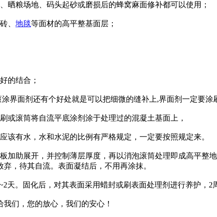
面、晒粮场地、码头起砂或磨损后的蜂窝麻面修补都可以使用；
砖、
地毯
等面材的高平整基面层；
更好的结合；
滚涂界面剂还有个好处就是可以把细微的缝补上,界面剂一定要涂
漆刷或滚筒将自流平底涂剂涂于处理过的混凝土基面上，
里应该有水，水和水泥的比例有严格规定，一定要按照规定来。
刮板加助展开，并控制薄层厚度，再以消泡滚筒处理即成高平整
放弃，待其自流。表面凝结后，不用再涂抹。
须1~2天。固化后，对其表面采用蜡封或刷表面处理剂进行养护，
给我们，您的放心，我们的安心！