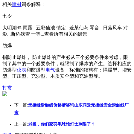
相关
建材
词条解释：
七夕
大明湖畔 雨露...五彩仙池 情定...蓬莱仙岛 琴音...日落风车 对
影...断桥残雪 一等...查看所有相关的街景
防爆
指防止爆炸， 防止爆炸的产生必从三个必要条件来考虑，限
制了其中的一个必要条件，就限制了爆炸的产生。选择相应的
防爆型
仪表
和防爆型
电气
设备，标准的结构有：隔爆型、增安
型、正压型、充沙型、本质安全型和充油型等。
打赏
下一篇:
无接缝滑触线价格请咨询山东腾云无接缝安全滑触线厂
家
上一篇:
老板，你们家羽毛球馆灯太刺眼了？