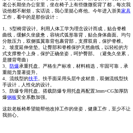
老公长期坐办公室里，坐在椅子上有些微微驼背了都，每次我
说他都不耐烦，实话说，我心里挺心疼他。今年进入浙美
家具
工作，看中的是那份设计：
1、S型椅背设计。利用人体工学为理念设计而成，贴合脊椎
曲线，缓解久坐疲惫，容纳式弧形靠背，贴合身体曲面。均匀
分散压力，双侧弧翼靠背包裹背部，支撑双肩，保护脊椎。
2、坡度延伸坐垫。让臀部和脊椎保护天然曲线，以轻松的方
式支撑整个上身，保护正确坐姿，呵护臀部。（避免久坐累，
是腰背弯曲）
3、
防爆
承重托盘。严格生产标准，材料精选，牢固可靠，承
重能力显著提升。
4、流线型的
扶手
。扶手面采用头层牛皮材质，双侧流线型扶
手设计，人性化的设计。
5、防爆专用托盘。搭载防爆专用托盘再配置3mm×CG加厚防
爆
钢板
安全系数加强。
这款老板椅希望能帮他改掉工作的坐姿，健康工作，至少不让
我担心。