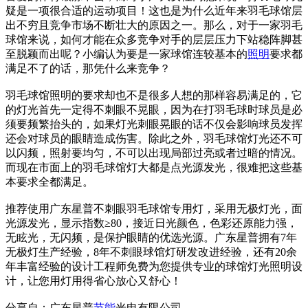
疑是一项很合适的运动项目！这也是为什么近年来羽毛球馆层
出不穷且竞争市场不断壮大的原因之一。那么，对于一家羽毛
球馆来说，如何才能在众多竞争对手的层层压力下站稳阵脚甚
至脱颖而出呢？小编认为要是一家球馆连较基本的
照明
要求都
满足不了的话，那凭什么来竞争？
羽毛球馆照明的要求却也不是很多人想的那样容易满足的，它
的灯光首先一定得不刺眼不晃眼，因为在打羽毛球时球员是必
须要频繁抬头的，如果灯光刺眼晃眼的话不仅会影响球员发挥
还会对球员的眼睛造成伤害。除此之外，羽毛球馆灯光还不可
以闪频，照射要均匀，不可以出现局部过亮或者过暗的情况。
而现在市面上的羽毛球馆灯大都是点光源发光，很难把这些基
本要求全都满足。
推荐使用广东星普不刺眼羽毛球馆专用灯，采用无极灯光，面
光源发光，显示指数≥80，接近日光颜色，色彩还原能力强，
无眩光，无闪频，是保护眼睛的优选光源。广东星普拥有7年
无极灯生产经验，8年不刺眼球馆灯研发改进经验，还有20余
年丰富经验的设计工程师免费为您提供专业的球馆灯光照明设
计，让您用灯用得省心放心又舒心！
分享自：广东星普
节能
光电有限公司