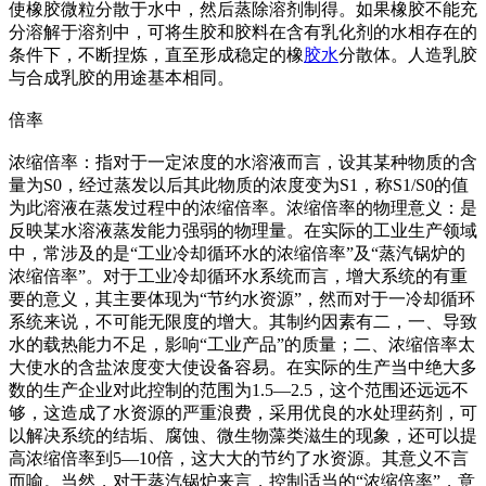
使橡胶微粒分散于水中，然后蒸除溶剂制得。如果橡胶不能充
分溶解于溶剂中，可将生胶和胶料在含有乳化剂的水相存在的
条件下，不断捏炼，直至形成稳定的橡
胶水
分散体。人造乳胶
与合成乳胶的用途基本相同。
倍率
浓缩倍率：指对于一定浓度的水溶液而言，设其某种物质的含
量为S0，经过蒸发以后其此物质的浓度变为S1，称S1/S0的值
为此溶液在蒸发过程中的浓缩倍率。浓缩倍率的物理意义：是
反映某水溶液蒸发能力强弱的物理量。在实际的工业生产领域
中，常涉及的是“工业冷却循环水的浓缩倍率”及“蒸汽锅炉的
浓缩倍率”。对于工业冷却循环水系统而言，增大系统的有重
要的意义，其主要体现为“节约水资源”，然而对于一冷却循环
系统来说，不可能无限度的增大。其制约因素有二，一、导致
水的载热能力不足，影响“工业产品”的质量；二、浓缩倍率太
大使水的含盐浓度变大使设备容易。在实际的生产当中绝大多
数的生产企业对此控制的范围为1.5—2.5，这个范围还远远不
够，这造成了水资源的严重浪费，采用优良的水处理药剂，可
以解决系统的结垢、腐蚀、微生物藻类滋生的现象，还可以提
高浓缩倍率到5—10倍，这大大的节约了水资源。其意义不言
而喻。当然，对于蒸汽锅炉来言，控制适当的“浓缩倍率”，意