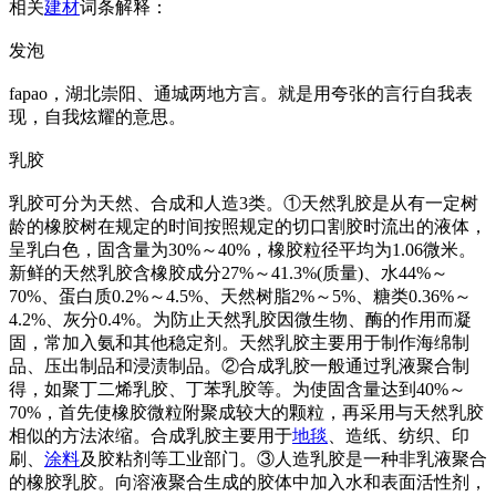
相关
建材
词条解释：
发泡
fapao，湖北崇阳、通城两地方言。就是用夸张的言行自我表
现，自我炫耀的意思。
乳胶
乳胶可分为天然、合成和人造3类。①天然乳胶是从有一定树
龄的橡胶树在规定的时间按照规定的切口割胶时流出的液体，
呈乳白色，固含量为30%～40%，橡胶粒径平均为1.06微米。
新鲜的天然乳胶含橡胶成分27%～41.3%(质量)、水44%～
70%、蛋白质0.2%～4.5%、天然树脂2%～5%、糖类0.36%～
4.2%、灰分0.4%。为防止天然乳胶因微生物、酶的作用而凝
固，常加入氨和其他稳定剂。天然乳胶主要用于制作海绵制
品、压出制品和浸渍制品。②合成乳胶一般通过乳液聚合制
得，如聚丁二烯乳胶、丁苯乳胶等。为使固含量达到40%～
70%，首先使橡胶微粒附聚成较大的颗粒，再采用与天然乳胶
相似的方法浓缩。合成乳胶主要用于
地毯
、造纸、纺织、印
刷、
涂料
及胶粘剂等工业部门。③人造乳胶是一种非乳液聚合
的橡胶乳胶。向溶液聚合生成的胶体中加入水和表面活性剂，