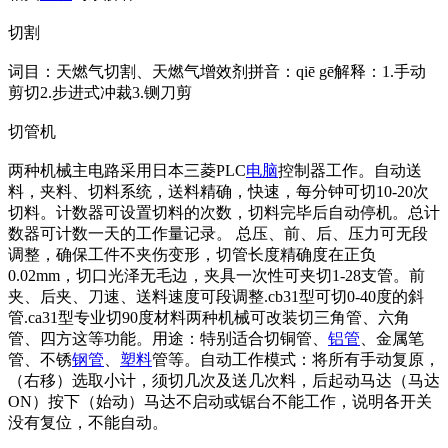
切割
词目：天燃气切割、天燃气增效剂拼音：qiē gē解释：1.手动
剪切2.步进式冲裁3.铡刀剪
切管机
两种机械主电路采用日本三菱PLC
电脑
控制器工作。自动送
料，夹料、切料系统，送料精确，快速，每分钟可切10-20次
切料。计数器可设置切料的次数，切料完毕后自动停机。总计
数器可计数一天的工作量记录。 总压、前、后、压力可无段
调整，确保工件不夹伤变形，切管长度精确度在正负
0.02mm，切口光泽无毛边，夹具一次性可夹切1-28支管。前
夹、后夹、刀速、送料速度可段调整.cb31型可切0-40度的斜
管.ca31型专业切90度材料两种机械可改装切三角管、六角
管、四方这等功能。用途：特别适合切铜管、
铝管
、金属笔
管、不锈
钢管
、
塑料
管等。自动工作模式：将所有手动复原，
（右移）选取小计，须切几次及送几次料，后起动马达（马达
ON）按下（始动）马达不启动或锯台不能工作，说明各开关
没有复位，不能自动。