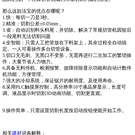
那么这款法宝的优点在哪呢？
1.快：每切一刀是3秒。
2.精准：切割公差±0.05mm 。
3.省：自动识别料头料尾，并切除。解决了常规切管机因较后
一段尾料无法切割问题
4.全智能：只需人工把管放在下料架上，其余过程全自动搞
定。一人可看操作多台切管设备。
5.切口无毛刺、无黑口不变形，无需再进行二次加工的繁琐操
作，大量节省人力物力。
6.具备无料停机、检测报警、故障排除显示功能和自动计数停
机功能，方便管理。
7.强大的冷却系统，保证锯片的耐用度。及使用寿命。
8.采用PLC触摸屏控制，高分辨率10寸液晶屏显示，长度可
调。液晶显示时切割3D动画功能、切割更直观。
9.操作简单，只需设置切割长度按启动按钮便能开始工作。
相关
建材
词条解释：