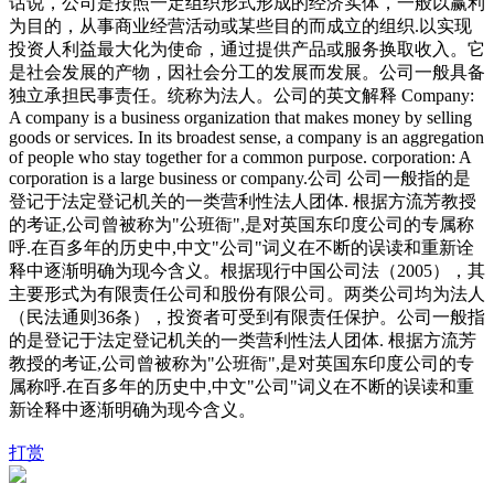
话说，公司是按照一定组织形式形成的经济实体，一般以赢利
为目的，从事商业经营活动或某些目的而成立的组织.以实现
投资人利益最大化为使命，通过提供产品或服务换取收入。它
是社会发展的产物，因社会分工的发展而发展。公司一般具备
独立承担民事责任。统称为法人。公司的英文解释 Company:
A company is a business organization that makes mo
ney by selling
goods or services. In its broadest sense, a company is an aggregation
of people who stay together for a common purpose. corporation: A
corporation is a large business or company.公司 公司一般指的是
登记于法定登记机关的一类营利性法人团体. 根据方流芳教授
的考证,公司曾被称为"公班衙",是对英国东印度公司的专属称
呼.在百多年的历史中,中文"公司"词义在不断的误读和重新诠
释中逐渐明确为现今含义。根据现行中国公司法（2005），其
主要形式为有限责任公司和股份有限公司。两类公司均为法人
（民法通则36条），投资者可受到有限责任保护。公司一般指
的是登记于法定登记机关的一类营利性法人团体. 根据方流芳
教授的考证,公司曾被称为"公班衙",是对英国东印度公司的专
属称呼.在百多年的历史中,中文"公司"词义在不断的误读和重
新诠释中逐渐明确为现今含义。
打赏