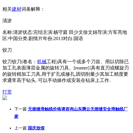
相关
建材
词条解释：
清淤
名称:清淤状态:完结主演:杨守庭 田少文徐文娟导演:方军亮地
区:中国分类:剧情片年份:2013对白:国语
铰刀
铰刀铰刀(卷名：
机械
工程)具有一个或多个刀齿、用以切除已
加工孔表面薄层金属的旋转刀具。[reamer]∶具有直刃或螺旋刃
的旋转精加工刀具,用于扩孔或修孔,因切削量少其加工精度要
求通常高于钻头. 可以手动操作或安装在钻床上工作.
打赏
下一篇:
无接缝滑触线价格请咨询山东腾云无接缝安全滑触线厂
家
上一篇:
国庆放假