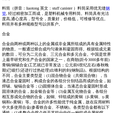
料筒（拼音：liaotong 英文：stuff canister ）料筒采用优无缝
钢
管
, 经过精密加工而成，是塑料机械专用料筒。料筒具有光洁
度高,通心度高，型号全，质量好，价格低，可维修等优点。
料筒并有多种规格型号以供客户。
合金
合金由两种或两种以上的金属或非金属所组成的具有金属特性
的物质。一般通过熔合成均匀液体和凝固而得。根据组成元素
的数目，可分为二元合金、三元合金和多元合金。中国是世界
上最早研究和生产合金的国家之一，在商朝(距今3000多年前)
青铜(铜锡合金)工艺就已非常发达；公元前6世纪左右(春秋晚
期)已锻打(还进行过热处理)出锋利的剑(钢制品)。根据结构的
不同，合金主要类型是：(1)混合物合金（共熔混合物），当
液态合金凝固时，构成合金的各组分分别结晶而成的合金，如
焊锡、铋镉合金等；(2)固熔体合金，当液态合金凝固时形成
固溶体的合金，如金银合金等；(3)金属互化物合金，各组分
相互形成化合物的合金，如铜、锌组成的黄铜（β-黄铜、γ-黄
铜和ε-黄铜）等。合金的许多性能优于纯金属，故在应用材料
中大多使用合金(参看铁合金、不锈钢)。各类型合金都有以下
通性：(1)多数合金熔点低于其组分中任一种组成金属的熔