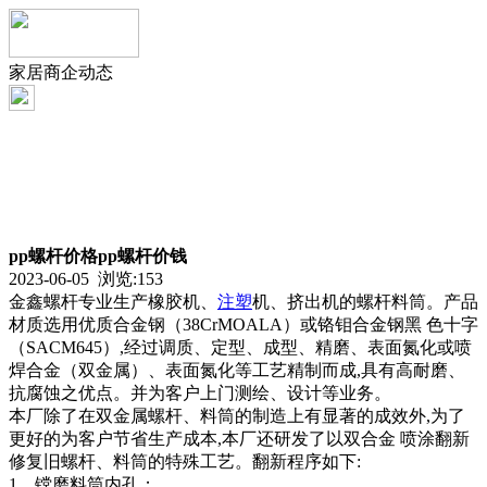
家居商企动态
pp螺杆价格pp螺杆价钱
2023-06-05 浏览:
153
金鑫螺杆专业生产橡胶机、
注塑
机、挤出机的螺杆料筒。产品
材质选用优质合金钢（38CrMOALA）或铬钼合金钢黑 色十字
（SACM645）,经过调质、定型、成型、精磨、表面氮化或喷
焊合金（双金属）、表面氮化等工艺精制而成,具有高耐磨、
抗腐蚀之优点。并为客户上门测绘、设计等业务。
本厂除了在双金属螺杆、料筒的制造上有显著的成效外,为了
更好的为客户节省生产成本,本厂还研发了以双合金 喷涂翻新
修复旧螺杆、料筒的特殊工艺。翻新程序如下:
1、镗磨料筒内孔；