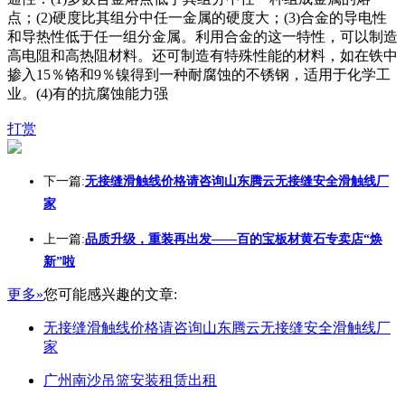
点；(2)硬度比其组分中任一金属的硬度大；(3)合金的导电性
和导热性低于任一组分金属。利用合金的这一特性，可以制造
高电阻和高热阻材料。还可制造有特殊性能的材料，如在铁中
掺入15％铬和9％镍得到一种耐腐蚀的不锈钢，适用于化学工
业。(4)有的抗腐蚀能力强
打赏
下一篇:
无接缝滑触线价格请咨询山东腾云无接缝安全滑触线厂
家
上一篇:
品质升级，重装再出发——百的宝板材黄石专卖店“焕
新”啦
更多»
您可能感兴趣的文章:
无接缝滑触线价格请咨询山东腾云无接缝安全滑触线厂
家
广州南沙吊篮安装租赁出租