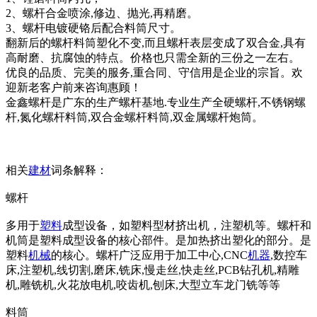
2、螺杆合金喷涂,修边、抛光,再精磨。
3、螺杆电镀硬铬后配合料筒尺寸。
翻新后的螺杆料筒塑化不变,而且螺杆表层变成了双合金,具有
高耐磨、抗腐蚀的特点。价格也只需全新的三份之一左右。
优良的品质、完美的服务,重合同、守信用是企业的宗旨。欢
迎新老客户前来咨询惠顾！
金鑫螺杆是广东的生产螺杆基地.专业生产全硬螺杆,不锈钢螺
杆,氮化螺杆料筒,双合金螺杆料筒,双金属螺杆炮筒。
相关
建材
词条解释：
螺杆
多用于
塑料
成型设备，如塑料型材挤出机，注塑机等。螺杆和
机筒是塑料成型设备的核心部件。是加热挤出塑化的部分。是
塑料
机械
的核心。螺杆广泛应用于加工中心,CNC
机器
,数控车
床,注塑机,线切割,磨床,铣床,慢走丝,快走丝,PCB钻孔机,精雕
机,雕铣机,火花放电机,咬齿机,刨床,大型立车龙门铣等等
料筒