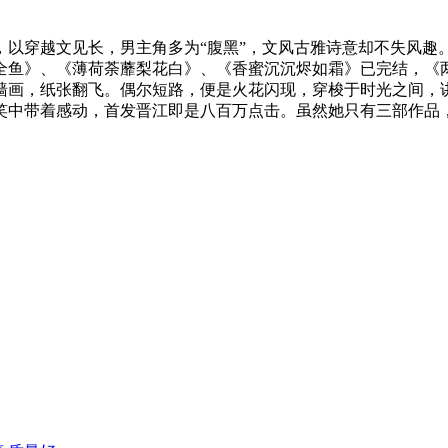
，以穿越文见长，男主角多为“腹黑”，文风古雅诗意却不失风
鱼》、《薄荷荼蘼梨花白》、《香蜜沉沉烬如霜》已完结，《两只前
墙画，纸张翻飞。偶尔短路，便是火花闪现，穿梭于时光之间，
笑中带着感动，首发晋江即是八百万点击。虽然她只有三部作品