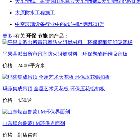
天车滑线厂家请选山东腾云天车滑触线,天车滑线价格优惠
太原防水工程施工
中空玻璃设备行业中的战斗机“博因2017”
更多»
有关
环保 节能
的产品：
平果县派出所审讯室防火阻燃材料，环保聚酯纤维吸音板
价格：24.00/平方米
玛莎集成吊顶 全屋艺术天花板 环保压花铝扣板
价格：4.50/片
山东烟台鲁蒙LM环保界面剂
价格：到店咨询