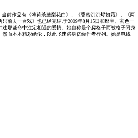
趣。当前作品有《薄荷荼蘼梨花白》、《香蜜沉沉烬如霜》、《两
夫一台戏》也已经完结.于2009年8月15日和靡宝、玄色一
讲述那些命中注定相遇的爱情。她自称是个爬格子而被格子附身
，然而本本精彩绝伦，以此飞速跻身亿级作者行列。她是电线