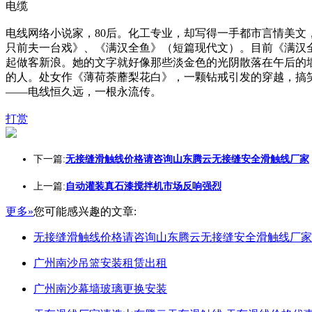
电缆
电线网络小说家，80后。化工专业，却写得一手都市言情美文
只前夫一台戏》、《满汉全鱼》（短篇现代文）。目前《满汉全
起做客新浪。她的文字就好像那些淡金色的光阴散落在午后的
的人。处女作《薄荷荼蘼梨花白》，一颗钻戒引发的穿越，搞
——电线恒久远，一根永流传。
打赏
下一篇:
无接缝滑触线价格请咨询山东腾云无接缝安全滑触线厂家
上一篇:
自动灌装真石漆搅拌机市场反响强烈
更多»
您可能感兴趣的文章:
无接缝滑触线价格请咨询山东腾云无接缝安全滑触线厂家
广州南沙吊篮安装租赁出租
广州南沙幕墙玻璃更换安装